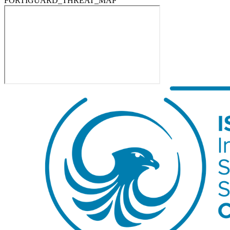
FORTIGUARD_THREAT_MAP